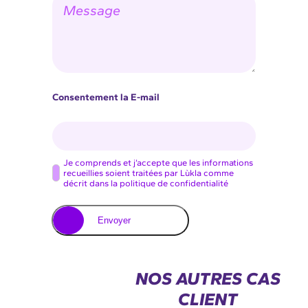
e
l
c
s
*
i
s
é
a
t
g
é
e
Consentement la E-mail
C
Je comprends et j’accepte que les informations
recueillies soient traitées par Lùkla comme
o
décrit dans la politique de confidentialité
n
s
Envoyer
e
n
t
NOS AUTRES CAS
e
CLIENT