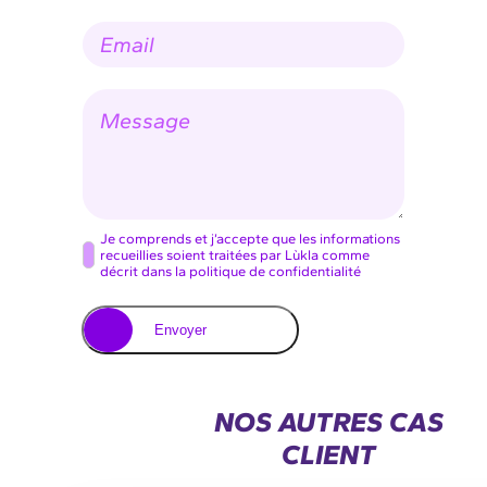
d
E
e
-
l
m
a
a
s
M
i
o
e
l
c
s
*
i
s
é
a
t
g
é
e
C
Je comprends et j’accepte que les informations
recueillies soient traitées par Lùkla comme
o
décrit dans la politique de confidentialité
n
s
Envoyer
e
n
t
NOS AUTRES CAS
e
CLIENT
m