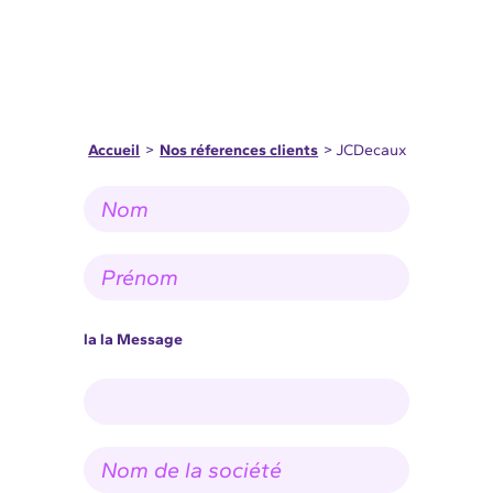
Accueil
>
Nos réferences clients
> JCDecaux
N
o
m
*
P
r
é
n
o
la la Message
m
*
N
o
m