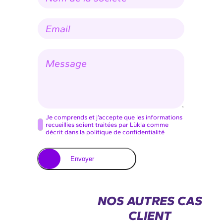
m
*
d
E
e
-
l
m
a
a
s
M
i
o
e
l
c
s
*
i
s
é
a
t
g
é
e
C
Je comprends et j’accepte que les informations
recueillies soient traitées par Lùkla comme
o
décrit dans la politique de confidentialité
n
s
Envoyer
e
n
t
NOS AUTRES CAS
e
CLIENT