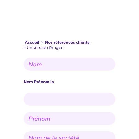
Accueil
>
Nos réferences clients
> Université d’Anger
N
o
m
*
Nom Prénom la
P
r
é
n
N
o
o
m