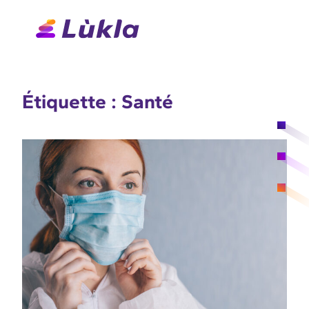
Aller
au
contenu
Étiquette :
Santé