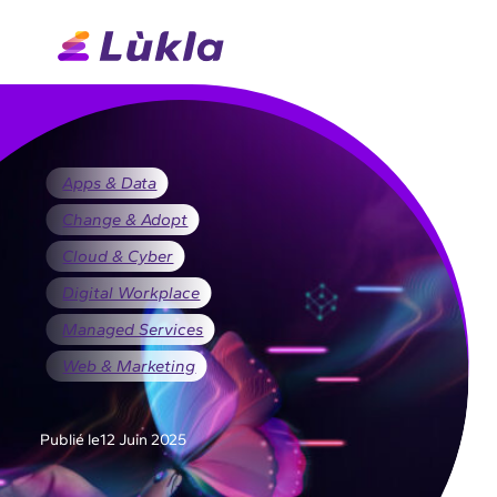
Apps & Data
Change & Adopt
Cloud & Cyber
Digital Workplace
Managed Services
Web & Marketing
Publié le
12 Juin 2025