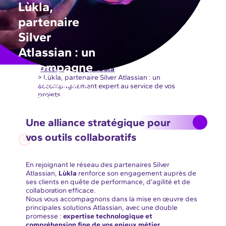
Lùkla,
partenaire
Silver
Atlassian : un
accompagne
Accueil
>
Apps & Data
> Lùkla, partenaire Silver Atlassian : un
ment expert
accompagnement expert au service de vos
au service de
projets
vos projets
Une alliance stratégique pour
vos outils collaboratifs
3 mins
En rejoignant le réseau des partenaires Silver
Atlassian,
Lùkla
renforce son engagement auprès de
ses clients en quête de performance, d’agilité et de
collaboration efficace.
Nous vous accompagnons dans la mise en œuvre des
principales solutions Atlassian, avec une double
promesse :
expertise technologique et
compréhension fine de vos enjeux métier
.