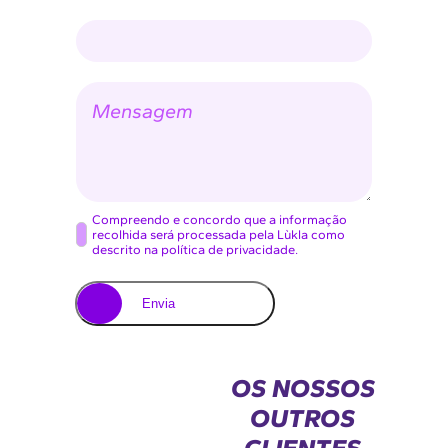
o
e
e
s
l
a
e
t
M
r
e
ó
n
n
s
i
a
c
g
o
e
*
m
C
Compreendo e concordo que a informação
recolhida será processada pela Lùkla como
o
descrito na política de privacidade.
n
s
Envia
e
n
t
OS NOSSOS
i
OUTROS
m