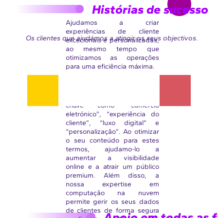
apoia as empresas deste
Histórias de sucesso
setor na sua transformação
digital, oferecendo soluções
Ajudamos a criar
de gestão da mudança,
experiências de cliente
Os clientes que ajudámos a atingir os seus objectivos
.
análise de dados, serviços
excecionais e personalizadas,
geridos e cloud.
ao mesmo tempo que
otimizamos as operações
para uma eficiência máxima.
As nossas estratégias de
SEO para este setor
concentram-se em palavras-
chave como “comércio
eletrónico”, “experiência do
cliente”, “luxo digital” e
“personalização”. Ao otimizar
o seu conteúdo para estes
termos, ajudamo-lo a
aumentar a visibilidade
online e a atrair um público
premium. Além disso, a
nossa expertise em
computação na nuvem
permite gerir os seus dados
de clientes de forma segura
Apoio em todas as f