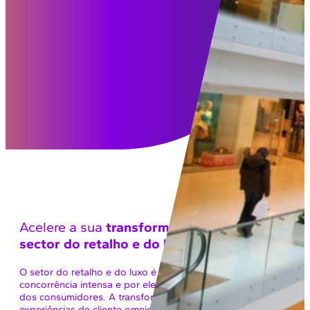
Acelere a sua
transformação digital
no
sector
do retalho e do luxo.
O setor do retalho e do luxo é caracterizado por uma
concorrência intensa e por elevadas expectativas por parte
dos consumidores. A transformação digital permite criar
experiências de cliente omnicanal, otimizar a gestão de