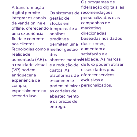
Os programas de
fidelização digitais, as
A transformação
recomendações
digital permite
Os sistemas de
personalizadas e as
integrar os canais
gestão de
campanhas de
de venda online e
stocks em
marketing
offline, oferecendo
tempo real e as
direcionadas,
uma experiência
análises
baseadas nos dados
fluida e coerente
preditivas
dos clientes,
aos clientes.
permitem uma
aumentam a
Tecnologias como a
melhor gestão
satisfação e a
realidade
dos
lealdade. As marcas
aumentada (AR) e
abastecimentos
de luxo podem utilizar
a realidade virtual
e a redução de
esses dados para
(VR) podem
custos. As
oferecer serviços
enriquecer a
plataformas de
exclusivos e
experiência de
e-commerce
personalizados.
compra,
podem otimizar
especialmente no
as cadeias de
setor do luxo.
abastecimento
e os prazos de
entrega.