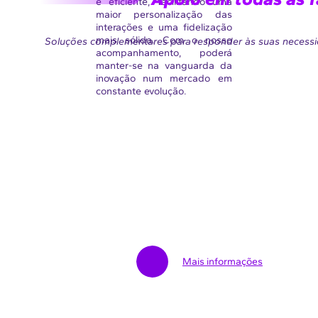
e eficiente, facilitando uma
maior personalização das
interações e uma fidelização
mais sólida. Com o nosso
Soluções complementares para responder às suas necess
acompanhamento, poderá
manter-se na vanguarda da
inovação num mercado em
constante evolução.
AMOA
AMOE
Anticipar
Concebe
e
e
enquadrar
especifica
Mais informações