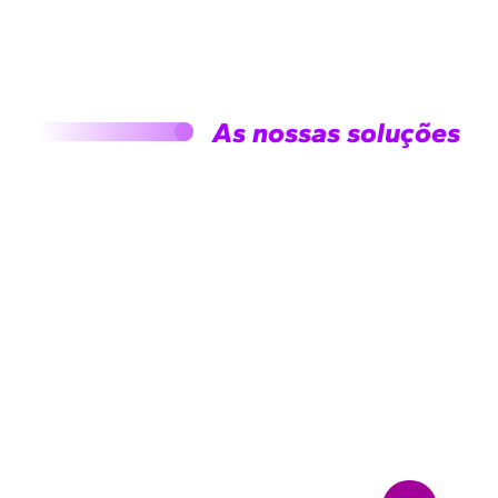
As nossas soluções
O setor do retalho e do luxo
é caracterizado por uma forte
concorrência e uma rápida
evolução das tendências de
consumo. O Grupo Lùkla