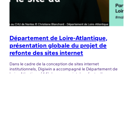
Département de Loire-Atlantique,
présentation globale du projet de
refonte des sites internet
Dans le cadre de la conception de sites internet
institutionnels, Digiwin a accompagné le Département de
Loire-Atlantique (44) dans un projet de refonte d’une
vingtaine de sites et de ses 3 applications mobiles. Mais au-
delà du projet de refonte, ce projet réunit d’autres aspects :
approche humaine et collaborative, accessibilité, accès
mobile et design system.…
02/05/2022
01 – 76 – 21 – 42 – 00
LUKLA
OS
SOBRE
LIGAÇÕES
contact@luklagroup.c