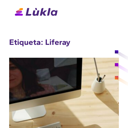
Saltar
para
o
conteúdo
Etiqueta:
Liferay