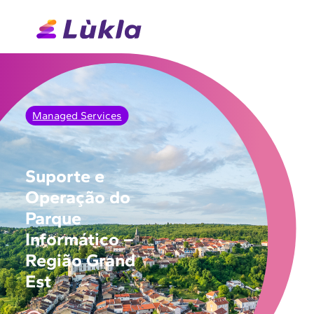
Managed Services
Suporte e
Operação do
Parque
Informático –
Região Grand
Est