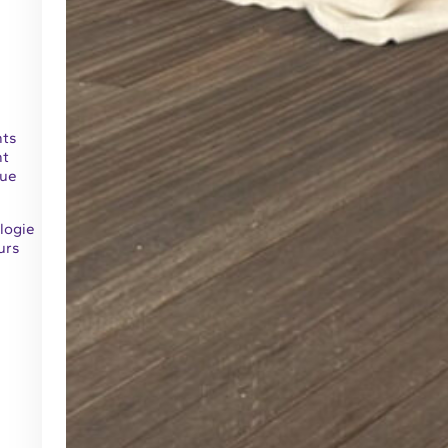
nts
nt
que
logie
urs