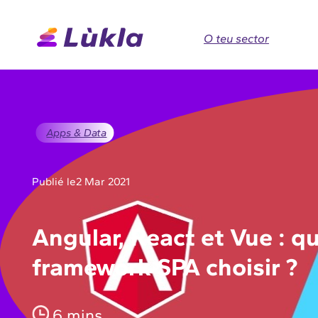
O teu sector
Apps & Data
Publié le
2 Mar 2021
Angular, React et Vue : q
framework SPA choisir ?
6 mins