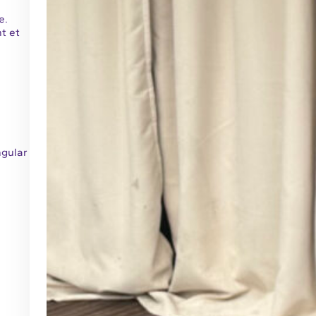
e.
t et
ngular