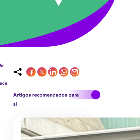
le
lace
Artigos recomendados para
si