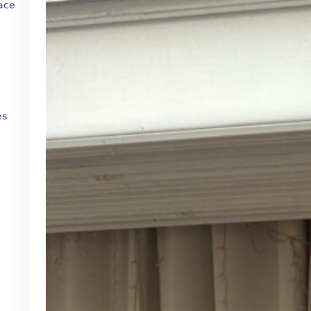
face
es
-