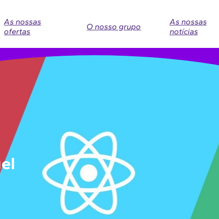
As nossas
As nossas
O nosso grupo
ofertas
notícias
uel