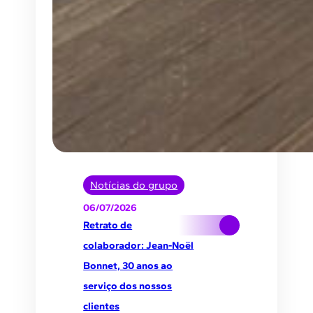
Notícias do grupo
06/07/2026
Retrato de
colaborador: Jean-Noël
Bonnet, 30 anos ao
serviço dos nossos
clientes