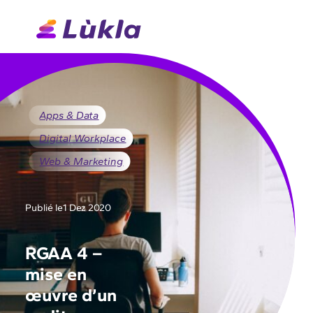
Apps & Data
Digital Workplace
Web & Marketing
Publié le
1 Dez 2020
RGAA 4 –
mise en
œuvre d’un